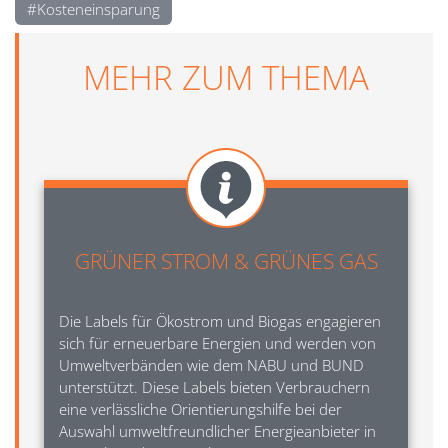
Kosteneinsparung
MEHR ZUM THEMA
Image
GRÜNER STROM & GRÜNES GAS
Die Labels für Ökostrom und Biogas engagieren
sich für erneuerbare Energien und werden von
Umweltverbänden wie dem NABU und BUND
unterstützt. Diese Labels bieten Verbrauchern
eine verlässliche Orientierungshilfe bei der
Auswahl umweltfreundlicher Energieanbieter in