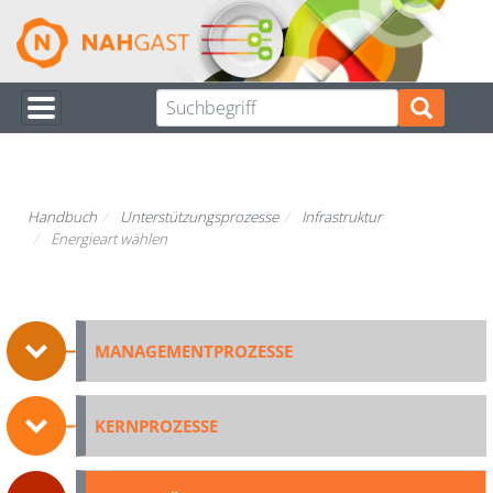
Direkt
zum
Inhalt
Handbuch
Unterstützungsprozesse
Infrastruktur
Energieart wählen
MANAGEMENTPROZESSE
KERNPROZESSE