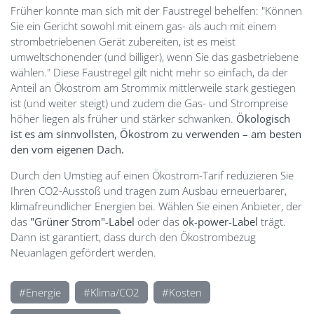
Früher konnte man sich mit der Faustregel behelfen: "Können
Sie ein Gericht sowohl mit einem gas- als auch mit einem
strombetriebenen Gerät zubereiten, ist es meist
umweltschonender (und billiger), wenn Sie das gasbetriebene
wählen." Diese Faustregel gilt nicht mehr so einfach, da der
Anteil an Ökostrom am Strommix mittlerweile stark gestiegen
ist (und weiter steigt) und zudem die Gas- und Strompreise
höher liegen als früher und stärker schwanken.
Ökologisch
ist es am sinnvollsten, Ökostrom zu verwenden – am besten
den vom eigenen Dach.
Durch den Umstieg auf einen Ökostrom-Tarif reduzieren Sie
Ihren CO2-Ausstoß und tragen zum Ausbau erneuerbarer,
klimafreundlicher Energien bei. Wählen Sie einen Anbieter, der
das
"Grüner Strom"-Label
oder das
ok-power-Label
trägt.
Dann ist garantiert, dass durch den Ökostrombezug
Neuanlagen gefördert werden.
Energie
Klima/CO2
Kosten