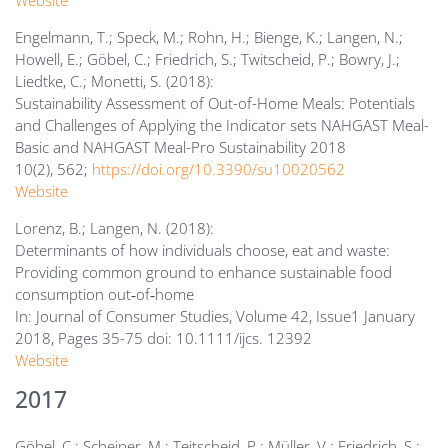
Engelmann, T.; Speck, M.; Rohn, H.; Bienge, K.; Langen, N.;
Howell, E.; Göbel, C.; Friedrich, S.; Twitscheid, P.; Bowry, J.;
Liedtke, C.; Monetti, S. (2018):
Sustainability Assessment of Out-of-Home Meals: Potentials
and Challenges of Applying the Indicator sets NAHGAST Meal-
Basic and NAHGAST Meal-Pro Sustainability 2018
10(2), 562;
https://doi.org/10.3390/su10020562
Website
Lorenz, B.; Langen, N. (2018):
Determinants of how individuals choose, eat and waste:
Providing common ground to enhance sustainable food
consumption out‐of‐home
In: Journal of Consumer Studies, Volume 42, Issue1 January
2018, Pages 35-75 doi: 10.1111/ijcs. 12392
Website
2017
Göbel, C.; Scheiper, M.; Teitscheid, P.; Müller, V.; Friedrich, S.;