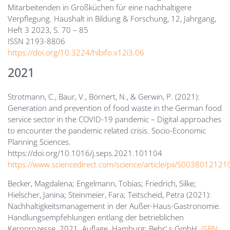
Mitarbeitenden in Großküchen für eine nachhaltigere
Verpflegung. Haushalt in Bildung & Forschung, 12, Jahrgang,
Heft 3 2023, S. 70 – 85
ISSN 2193-8806
https://doi.org/10.3224/hibifo.v12i3.06
2021
Strotmann, C., Baur, V., Börnert, N., & Gerwin, P. (2021):
Generation and prevention of food waste in the German food
service sector in the COVID-19 pandemic – Digital approaches
to encounter the pandemic related crisis. Socio-Economic
Planning Sciences.
https://doi.org/10.1016/j.seps.2021.101104
https://www.sciencedirect.com/science/article/pii/S003801212
Becker, Magdalena; Engelmann, Tobias; Friedrich, Silke;
Hielscher, Janina; Steinmeier, Fara; Teitscheid, Petra (2021):
Nachhaltigkeitsmanagement in der Außer-Haus-Gastronomie.
Handlungsempfehlungen entlang der betrieblichen
Kernprozesse. 2021. Auflage. Hamburg: Behr' s GmbH.
ISBN: