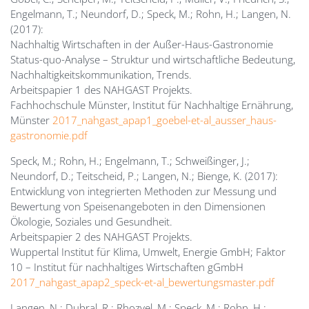
Engelmann, T.; Neundorf, D.; Speck, M.; Rohn, H.; Langen, N.
(2017):
Nachhaltig Wirtschaften in der Außer-Haus-Gastronomie
Status-quo-Analyse – Struktur und wirtschaftliche Bedeutung,
Nachhaltigkeitskommunikation, Trends.
Arbeitspapier 1 des NAHGAST Projekts.
Fachhochschule Münster, Institut für Nachhaltige Ernährung,
Münster
2017_nahgast_apap1_goebel-et-al_ausser_haus-
gastronomie.pdf
Speck, M.; Rohn, H.; Engelmann, T.; Schweißinger, J.;
Neundorf, D.; Teitscheid, P.; Langen, N.; Bienge, K. (2017):
Entwicklung von integrierten Methoden zur Messung und
Bewertung von Speisenangeboten in den Dimensionen
Ökologie, Soziales und Gesundheit.
Arbeitspapier 2 des NAHGAST Projekts.
Wuppertal Institut für Klima, Umwelt, Energie GmbH; Faktor
10 – Institut für nachhaltiges Wirtschaften gGmbH
2017_nahgast_apap2_speck-et-al_bewertungsmaster.pdf
Langen, N.; Dubral, R.; Rhozyel, M.; Speck, M.; Rohn, H.;