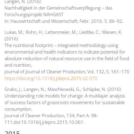
Langen, N. (2016):
Nachhaltigkeit in der Gemeinschaftsverpflegung – das
Forschungsprojekt NAHGAST
in: Hauswirtschaft und Wissenschaft, Febr. 2016. S. 86–92.
Lukas, M.; Rohn, H.; Lettenmeier, M.; Liedtke, C.; Wiesen, K.
(2016):
The nutritional footprint – integrated methodology using
environmental and health indicators to indicate potential for
absolute reduction of natural resource use in the field of food
and nutrition,
Journal of Journal of Cleaner Production, Vol. 132, S. 161–170
https://doi.org/10.1016/j.jclepro.2015.02.070
Grabs, J.; Langen, N.; Maschkowski, G.; Schäpke, N. (2016):
Understanding role models for change: A multilayer analysis
of success factors of grassroots movements for sustainable
consumption.
Journal of Cleaner Production, 134, Part A: 98-
111;doi:10.1016/j.jclepro.2015.10.061.
2015