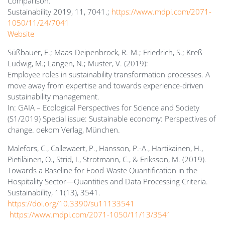
Comparison.
Sustainability 2019, 11, 7041.;
https://www.mdpi.com/2071-
1050/11/24/7041
Website
Süßbauer, E.; Maas-Deipenbrock, R.-M.; Friedrich, S.; Kreß-
Ludwig, M.; Langen, N.; Muster, V. (2019):
Employee roles in sustainability transformation processes. A
move away from expertise and towards experience-driven
sustainability management.
In: GAIA – Ecological Perspectives for Science and Society
(S1/2019) Special issue: Sustainable economy: Perspectives of
change. oekom Verlag, München.
Malefors, C., Callewaert, P., Hansson, P.-A., Hartikainen, H.,
Pietiläinen, O., Strid, I., Strotmann, C., & Eriksson, M. (2019).
Towards a Baseline for Food-Waste Quantification in the
Hospitality Sector—Quantities and Data Processing Criteria.
Sustainability, 11(13), 3541.
https://doi.org/10.3390/su11133541
https://www.mdpi.com/2071-1050/11/13/3541