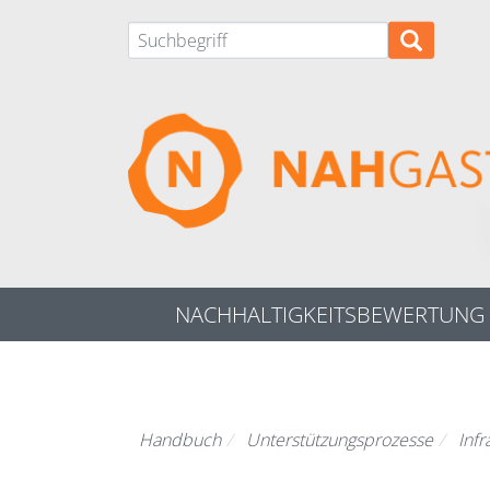
Direkt
zum
Inhalt
NACHHALTIGKEITSBEWERTUNG
Handbuch
Unterstützungsprozesse
Infr