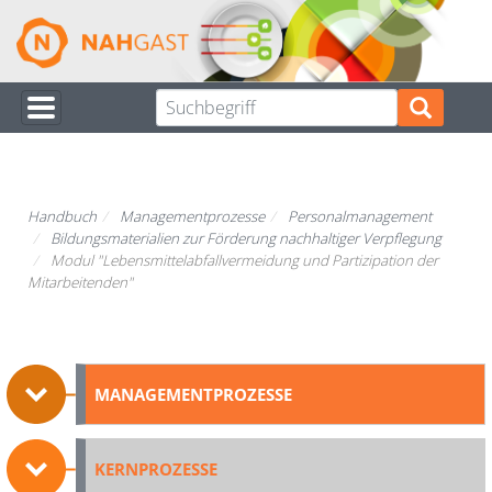
Direkt
zum
Inhalt
Handbuch
Managementprozesse
Personalmanagement
Bildungsmaterialien zur Förderung nachhaltiger Verpflegung
Modul "Lebensmittelabfallvermeidung und Partizipation der
Mitarbeitenden"
MANAGEMENTPROZESSE
KERNPROZESSE