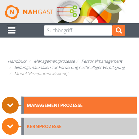
Direkt
zum
Inhalt
Handbuch
Managementprozesse
Personalmanagement
Bildungsmaterialien zur Förderung nachhaltiger Verpflegung
Modul "Rezepturentwicklung"
MANAGEMENTPROZESSE
KERNPROZESSE