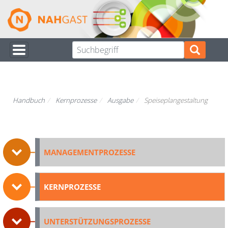
Direkt
zum
Inhalt
Handbuch
Kernprozesse
Ausgabe
Speiseplangestaltung
MANAGEMENTPROZESSE
KERNPROZESSE
UNTERSTÜTZUNGSPROZESSE