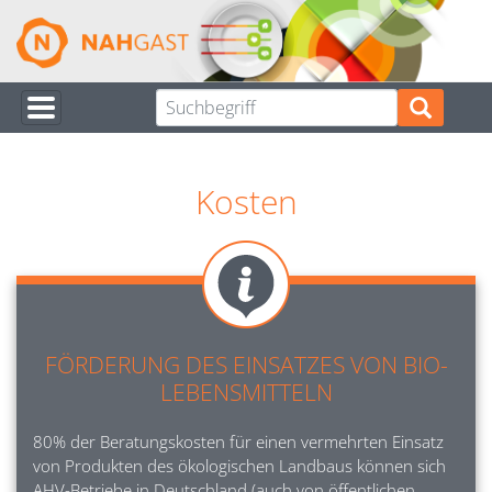
Direkt
zum
Inhalt
Kosten
Image
FÖRDERUNG DES EINSATZES VON BIO-
LEBENSMITTELN
80% der Beratungskosten für einen vermehrten Einsatz
von Produkten des ökologischen Landbaus können sich
AHV-Betriebe in Deutschland (auch von öffentlichen